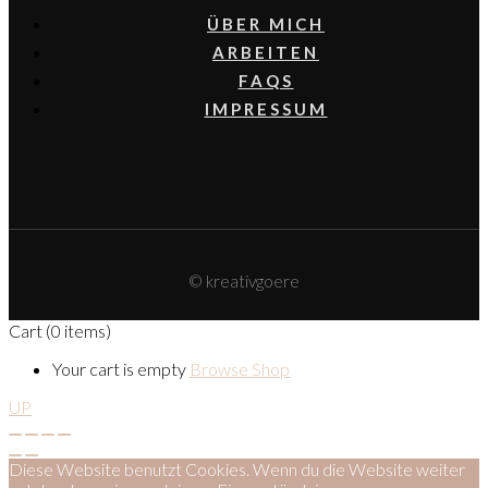
ÜBER MICH
ARBEITEN
FAQS
IMPRESSUM
© kreativgoere
Cart
(0 items)
Your cart is empty
Browse Shop
UP
Diese Website benutzt Cookies. Wenn du die Website weiter