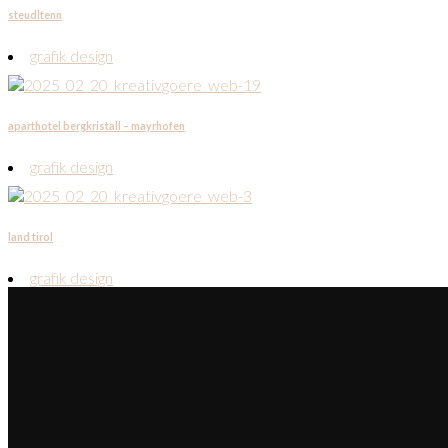
steudltenn
grafik design
aparthotel bergkristall – mayrhofen
grafik design
land tirol
grafik design