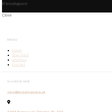
© kreativgoere
Close
MENU
home
über mich
arbeiten
kontakt
SCHREIB MIR
caro@kreativgoere.at
6284 Ramsau im Zillertal, Nr. 205