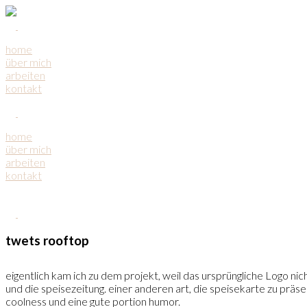
home
über mich
arbeiten
kontakt
home
über mich
arbeiten
kontakt
twets rooftop
eigentlich kam ich zu dem projekt, weil das ursprüngliche Logo ni
und die speisezeitung. einer anderen art, die speisekarte zu präs
coolness und eine gute portion humor.