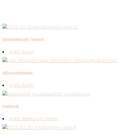
hotel bergkristall – hippach
grafik design
milla aromatherapie
grafik design
theaterzeit
grafik design
,
logo design